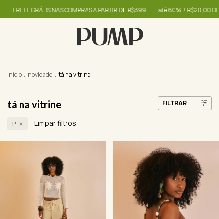
S NAS COMPRAS A PARTIR DE R$399
até 60% + R$20,00 OFF - use o cupom OI
Início
.
novidade
.
tá na vitrine
tá na vitrine
FILTRAR
Limpar filtros
P