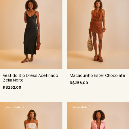
Macaquinho Ester Chocolate
Vestido Slip Dress Acetinado
Zeila Noite
R$258,00
R$282,00
🌺
é novidade
🌺
é novidade