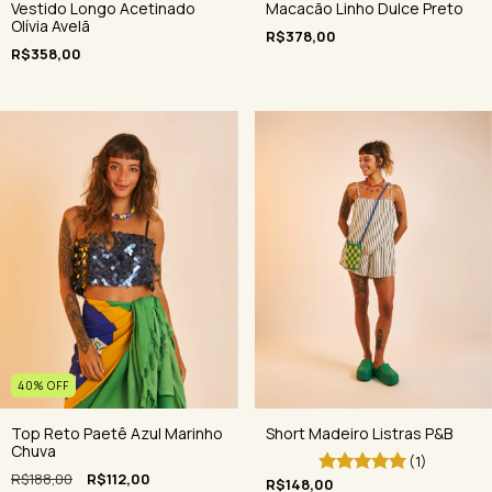
Macacão Linho Dulce Preto
Vestido Longo Acetinado
Olívia Avelã
R$378,00
R$358,00
40
%
OFF
Top Reto Paetê Azul Marinho
Short Madeiro Listras P&B
Chuva
(1)
R$188,00
R$112,00
R$148,00