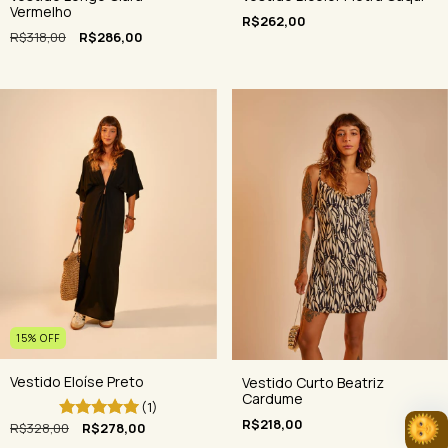
Vermelho
R$262,00
R$318,00
R$286,00
15
%
OFF
Vestido Eloíse Preto
Vestido Curto Beatriz
Cardume
(1)
R$218,00
R$328,00
R$278,00