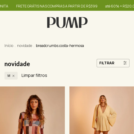
 GRÁTIS NAS COMPRAS A PARTIR DE R$399
até 60% + R$20,00 OFF - use o c
Início
.
novidade
.
breadcrumbs.costa-hermosa
novidade
FILTRAR
Limpar filtros
M