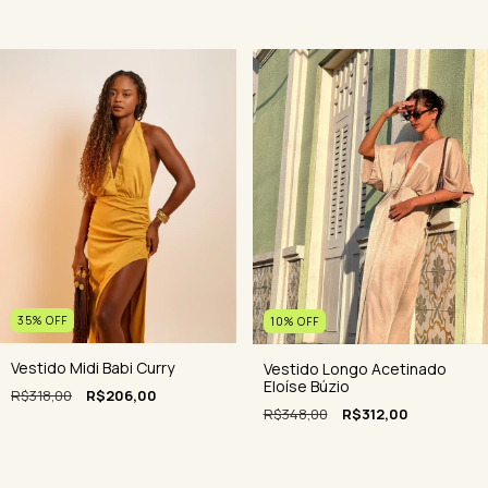
35
%
OFF
10
%
OFF
Vestido Midi Babi Curry
Vestido Longo Acetinado
Eloíse Búzio
R$318,00
R$206,00
R$348,00
R$312,00