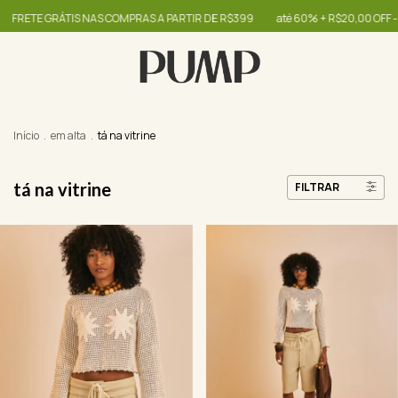
 COMPRAS A PARTIR DE R$399
até 60% + R$20,00 OFF - use o cupom OIBONIT
Início
.
em alta
.
tá na vitrine
tá na vitrine
FILTRAR