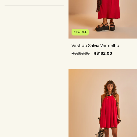
31
%
OFF
Vestido Sálvia Vermelho
R$262,00
R$182,00