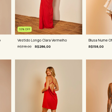
10
%
OFF
o
Blusa Nume Of
Vestido Longo Clara Vermelho
R$158,00
R$318,00
R$286,00