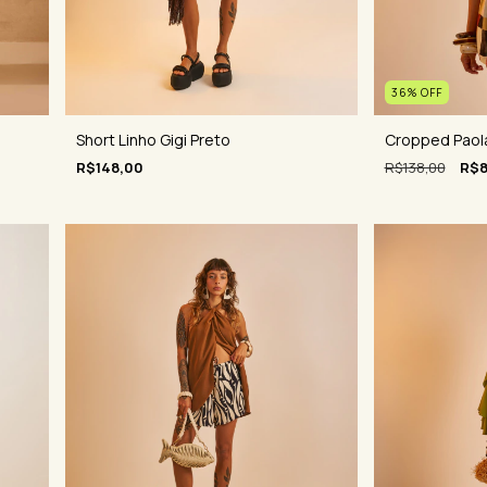
36
%
OFF
Cropped Paol
Short Linho Gigi Preto
R$138,00
R$8
R$148,00