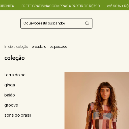
COMPRAS A PARTIR DE R$399
até 60% + R$20,00 OFF - use o cupom OIBONIT
Início
.
coleção
.
breadcrumbs.pescado
coleção
terra do sol
ginga
baião
groove
sons do brasil