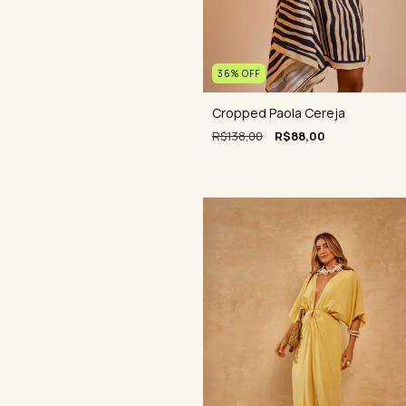
36
%
OFF
Cropped Paola Cereja
R$138,00
R$88,00