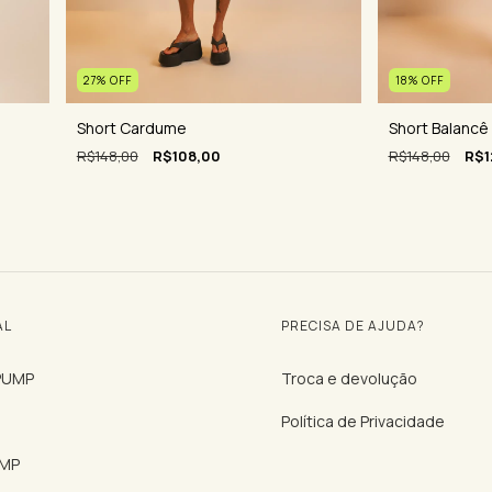
18
%
OFF
27
%
OFF
Short Balancê
Short Cardume
R$148,00
R$1
R$148,00
R$108,00
AL
PRECISA DE AJUDA?
 PUMP
Troca e devolução
Política de Privacidade
UMP