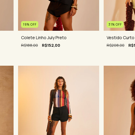
31
%
OFF
19
%
OFF
Vestido Curto
Colete Linho July Preto
R$208,00
R$
R$188,00
R$152,00