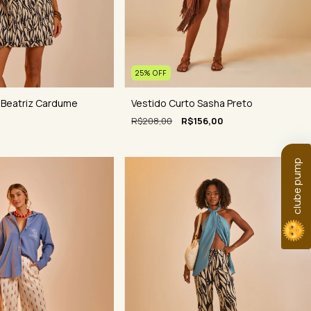
25
%
OFF
 Beatriz Cardume
Vestido Curto Sasha Preto
R$208,00
R$156,00
clube pump