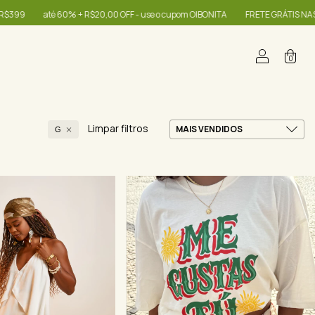
 - use o cupom OIBONITA
FRETE GRÁTIS NAS COMPRAS A PARTIR DE R$399
0
Limpar filtros
G