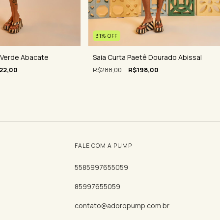
31
%
OFF
Saia Curta Paetê Dourado Abissal
 Verde Abacate
R$288,00
R$198,00
22,00
FALE COM A PUMP
5585997655059
85997655059
contato@adoropump.com.br