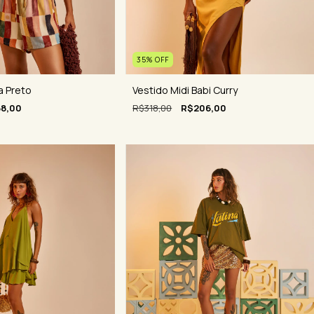
35
%
OFF
a Preto
Vestido Midi Babi Curry
8,00
R$318,00
R$206,00