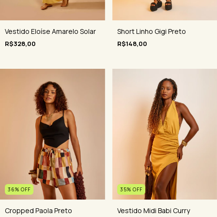
Vestido Eloíse Amarelo Solar
Short Linho Gigi Preto
R$328,00
R$148,00
35
%
OFF
36
%
OFF
Vestido Midi Babi Curry
Cropped Paola Preto