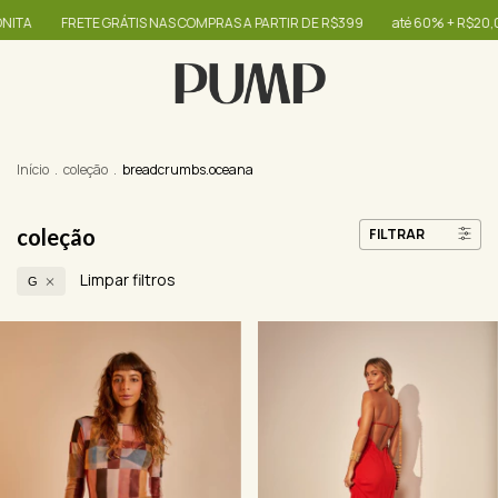
GRÁTIS NAS COMPRAS A PARTIR DE R$399
até 60% + R$20,00 OFF - use o cu
Início
.
coleção
.
breadcrumbs.oceana
coleção
FILTRAR
Limpar filtros
G