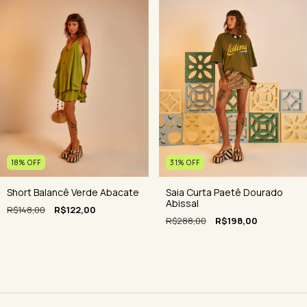
31
%
OFF
18
%
OFF
Saia Curta Paetê Dourado
Short Balancê Verde Abacate
Abissal
R$148,00
R$122,00
R$288,00
R$198,00