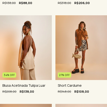
R$318,00
R$206,00
R$138,00
R$88,00
34
%
OFF
27
%
OFF
Blusa Acetinada Tulipa Luar
Short Cardume
R$208,00
R$138,00
R$148,00
R$108,00