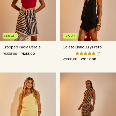
36
%
OFF
19
%
OFF
Cropped Paola Cereja
Colete Linho July Preto
R$138,00
R$88,00
(1)
R$188,00
R$152,00