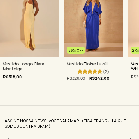
26
%
OFF
27
Vestido Longo Clara
Vestido Eloíse Lazúli
Ves
Manteiga
Whi
(2)
R$318,00
R$2
R$328,00
R$242,00
ASSINE NOSSA NEWS, VOCÊ VAI AMAR! (FICA TRANQUILA QUE
SOMOS CONTRA SPAM)