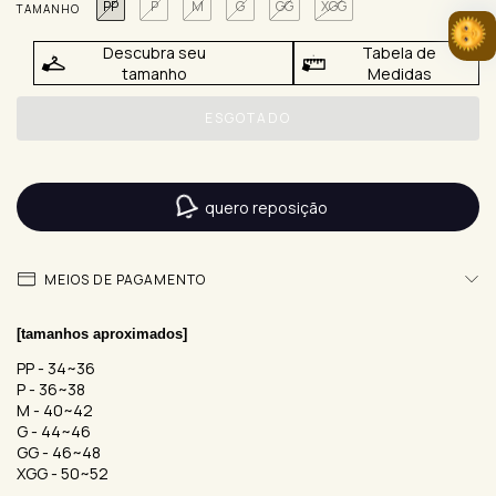
PP
P
M
G
GG
XGG
TAMANHO
Descubra seu
Tabela de
tamanho
Medidas
quero reposição
MEIOS DE PAGAMENTO
[tamanhos aproximados] 
PP - 34~36
P - 36~38
M - 40~42
G - 44~46
GG - 46~48
XGG - 50~52