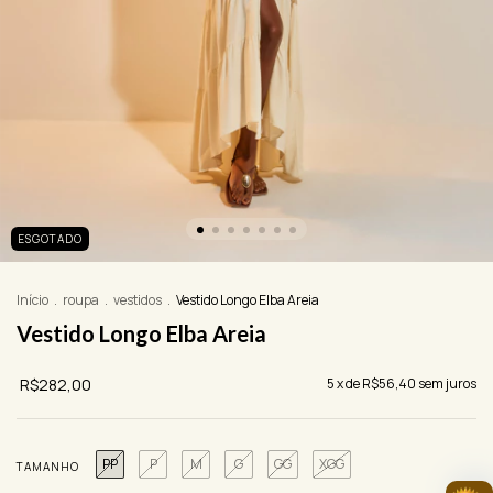
ESGOTADO
Início
.
roupa
.
vestidos
.
Vestido Longo Elba Areia
Vestido Longo Elba Areia
R$282,00
5
x de
R$56,40
sem juros
PP
P
M
G
GG
XGG
TAMANHO