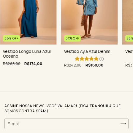
35
%
OFF
26
31
%
OFF
Vestido Longo Luna Azul
Vest
Vestido Ayla Azul Denim
Oceano
(1)
R$268,00
R$174,00
R$3
R$242,00
R$168,00
ASSINE NOSSA NEWS, VOCÊ VAI AMAR! (FICA TRANQUILA QUE
SOMOS CONTRA SPAM)