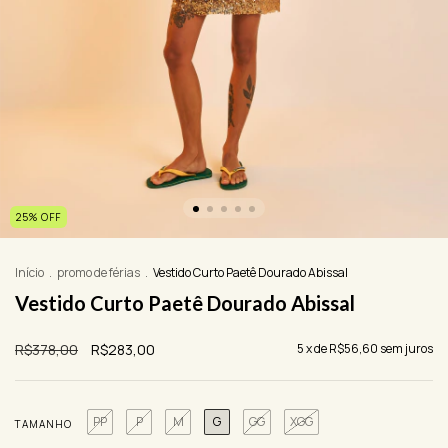
25
%
OFF
Início
.
promo de férias
.
Vestido Curto Paetê Dourado Abissal
Vestido Curto Paetê Dourado Abissal
R$378,00
R$283,00
5
x de
R$56,60
sem juros
PP
P
M
G
GG
XGG
TAMANHO