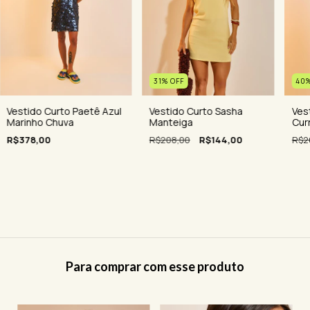
40
31
%
OFF
Ves
Vestido Curto Paetê Azul
Vestido Curto Sasha
Cur
Marinho Chuva
Manteiga
R$2
R$378,00
R$208,00
R$144,00
Para comprar com esse produto